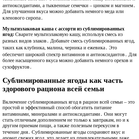
антиоксидантами, а тыквенные семечки – цинком и магнием․
Для улучшения вкуса можно добавить немного меда или
кленового сиропа․
Мультизлаковая каша с ассорти из сублимированных
ягод:
Сварите мультизлаковую кашу, используя смесь из
разных видов злаков․ Добавьте смесь сублимированных ягод,
таких как клубника, малина, черника и ежевика․ Это
обеспечит широкий спектр витаминов и антиоксидантов․ Для
более насыщенного вкуса можно добавить немного орехов и
сухофруктов․
Сублимированные ягоды как часть
здорового рациона всей семьи
Включение сублимированных ягод в рацион всей семьи – это
простой и эффективный способ обогатить питание
витаминами, минералами и антиоксидантами․ Они могут
стать отличным дополнением не только к завтракам, но и к
другим приемам пищи, а также полезным перекусом в
течение дня․ Сублимированные ягоды сохраняют вкус и
аромат свежих ягод, что делает их привлекательными даже