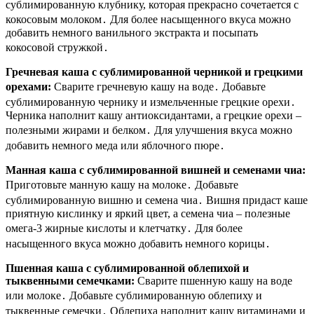
сублимированную клубнику, которая прекрасно сочетается с
кокосовым молоком․ Для более насыщенного вкуса можно
добавить немного ванильного экстракта и посыпать
кокосовой стружкой․
Гречневая каша с сублимированной черникой и грецкими
орехами:
Сварите гречневую кашу на воде․ Добавьте
сублимированную чернику и измельченные грецкие орехи․
Черника наполнит кашу антиоксидантами, а грецкие орехи –
полезными жирами и белком․ Для улучшения вкуса можно
добавить немного меда или яблочного пюре․
Манная каша с сублимированной вишней и семенами чиа:
Приготовьте манную кашу на молоке․ Добавьте
сублимированную вишню и семена чиа․ Вишня придаст каше
приятную кислинку и яркий цвет, а семена чиа – полезные
омега-3 жирные кислоты и клетчатку․ Для более
насыщенного вкуса можно добавить немного корицы․
Пшенная каша с сублимированной облепихой и
тыквенными семечками:
Сварите пшенную кашу на воде
или молоке․ Добавьте сублимированную облепиху и
тыквенные семечки․ Облепиха наполнит кашу витаминами и