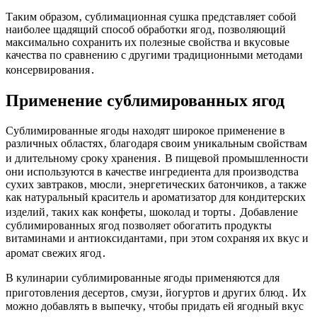
Таким образом‚ сублимационная сушка представляет собой
наиболее щадящий способ обработки ягод‚ позволяющий
максимально сохранить их полезные свойства и вкусовые
качества по сравнению с другими традиционными методами
консервирования․
Применение сублимированных ягод
Сублимированные ягоды находят широкое применение в
различных областях‚ благодаря своим уникальным свойствам
и длительному сроку хранения․ В пищевой промышленности
они используются в качестве ингредиента для производства
сухих завтраков‚ мюсли‚ энергетических батончиков‚ а также
как натуральный краситель и ароматизатор для кондитерских
изделий‚ таких как конфеты‚ шоколад и торты․ Добавление
сублимированных ягод позволяет обогатить продукты
витаминами и антиоксидантами‚ при этом сохраняя их вкус и
аромат свежих ягод․
В кулинарии сублимированные ягоды применяются для
приготовления десертов‚ смузи‚ йогуртов и других блюд․ Их
можно добавлять в выпечку‚ чтобы придать ей ягодный вкус