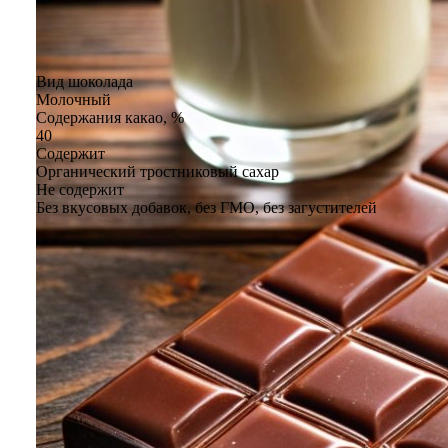
Вид шоколада
Молочный
Содержания какао, %
40
Содержит
Органический тростниковый сахар
Не содержит
Без вкусовых добавок, без ГМО, без загустителей