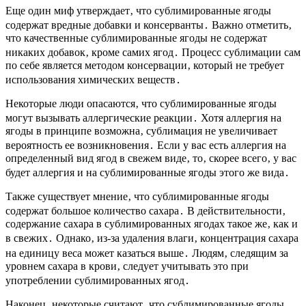
Еще один миф утверждает‚ что сублимированные ягоды
содержат вредные добавки и консерванты․ Важно отметить‚
что качественные сублимированные ягоды не содержат
никаких добавок‚ кроме самих ягод․ Процесс сублимации сам
по себе является методом консервации‚ который не требует
использования химических веществ․
Некоторые люди опасаются‚ что сублимированные ягоды
могут вызывать аллергические реакции․ Хотя аллергия на
ягоды в принципе возможна‚ сублимация не увеличивает
вероятность ее возникновения․ Если у вас есть аллергия на
определенный вид ягод в свежем виде‚ то‚ скорее всего‚ у вас
будет аллергия и на сублимированные ягоды этого же вида․
Также существует мнение‚ что сублимированные ягоды
содержат большое количество сахара․ В действительности‚
содержание сахара в сублимированных ягодах такое же‚ как и
в свежих․ Однако‚ из-за удаления влаги‚ концентрация сахара
на единицу веса может казаться выше․ Людям‚ следящим за
уровнем сахара в крови‚ следует учитывать это при
употреблении сублимированных ягод․
Наконец‚ некоторые считают‚ что сублимированные ягоды