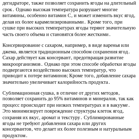
дегидраторе‚ также позволяет сохранить ягоды на длительный
срок․ Однако высокая температура разрушает многие
витамины‚ особенно витамин C‚ и может изменить вкус ягод‚
делая их более карамелизированными․ Кроме того‚ при
сушке при высоких температурах ягоды теряют значительную
часть своего объема и становятся более жесткими․
Консервирование с сахаром‚ например‚ в виде варенья или
джема‚ является традиционным способом сохранения ягод․
Сахар действует как консервант‚ предотвращая развитие
микроорганизмов․ Однако при этом способе обработки ягоды
подвергаются воздействию высоких температур‚ что
приводит к потере витаминов; Кроме того‚ добавление сахара
значительно увеличивает калорийность продукта․
Сублимационная сушка‚ в отличие от других методов‚
позволяет сохранить до 95% витаминов и минералов‚ так как
процесс происходит при низких температурах и в вакууме․
Это минимизирует повреждение структуры клеток ягод‚
сохраняя их вкус‚ аромат и текстуру․ Сублимированные
ягоды не требуют добавления сахара или других
консервантов‚ что делает их более полезным и натуральным
продуктом․