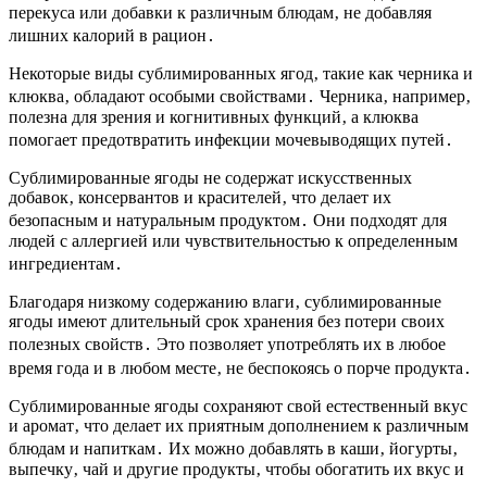
перекуса или добавки к различным блюдам‚ не добавляя
лишних калорий в рацион․
Некоторые виды сублимированных ягод‚ такие как черника и
клюква‚ обладают особыми свойствами․ Черника‚ например‚
полезна для зрения и когнитивных функций‚ а клюква
помогает предотвратить инфекции мочевыводящих путей․
Сублимированные ягоды не содержат искусственных
добавок‚ консервантов и красителей‚ что делает их
безопасным и натуральным продуктом․ Они подходят для
людей с аллергией или чувствительностью к определенным
ингредиентам․
Благодаря низкому содержанию влаги‚ сублимированные
ягоды имеют длительный срок хранения без потери своих
полезных свойств․ Это позволяет употреблять их в любое
время года и в любом месте‚ не беспокоясь о порче продукта․
Сублимированные ягоды сохраняют свой естественный вкус
и аромат‚ что делает их приятным дополнением к различным
блюдам и напиткам․ Их можно добавлять в каши‚ йогурты‚
выпечку‚ чай и другие продукты‚ чтобы обогатить их вкус и