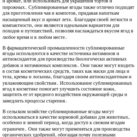
и аромат‚ или использовать для украшения тортов и
пирожных․ Сублимированные ягоды также отлично подходят
для приготовления чая и компотов‚ придавая напиткам
насыщенный вкус и аромат лета․ Благодаря своей легкости и
компактности‚ они являются идеальным вариантом для
походов и путешествий‚ позволяя наслаждаться вкусом ягод в
любое время и в любом месте․
В фармацевтической промышленности сублимированные
ягоды используются в качестве источника витаминов и
антиоксидантов для производства биологически активных
добавок и витаминных комплексов․ Они также могут входить
в состав косметических средств‚ таких как маски для лица и
тела‚ кремы и лосьоны‚ благодаря своим антиоксидантным и
увлажняющим свойствам․ Использование сублимированных
ягод в косметике помогает улучшить состояние кожи‚
защитить ее от вредного воздействия окружающей среды и
замедлить процессы старения․
В сельском хозяйстве сублимированные ягоды могут
использоваться в качестве кормовой добавки для животных‚
особенно в зимний период‚ когда доступ к свежим ягодам
ограничен․ Они также могут применяться для производства
органических удобрений‚ обогащая почву полезными