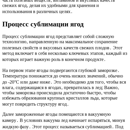
часть полезных веществ‚ витаминов и вкусовых качеств
свежих ягод‚ делая их удобными для хранения и
использования в различных целях․
Процесс сублимации ягод
Процесс сублимации ягод представляет собой сложную
технологию‚ направленную на максимальное сохранение
полезных свойств и вкусовых качеств свежих плодов․ Этот
метод включает в себя несколько ключевых этапов‚ каждый из
которых играет важную роль в конечном продукте․
На первом этапе ягоды подвергаются глубокой заморозке․
Температура понижается до очень низких значений‚ обычно
до -20°C или даже ниже․ Это необходимо для того‚ чтобы вся
влага‚ содержащаяся в ягодах‚ превратилась в лед; Важно‚
чтобы заморозка происходила достаточно быстро‚ чтобы
избежать образования крупных кристаллов льда‚ которые
могут повредить структуру ягод․
Далее замороженные ягоды помещаются в вакуумную
камеру․ В условиях вакуума лед начинает испаряться‚ минуя
жидкую фазу․ Этот процесс называеться сублимацией․ Под