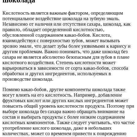
Кислотность является важным фактором‚ определяющим
потенциальное воздействие шоколада на зубную эмаль.
Независимо от наличия или отсутствия сахара‚ шоколад‚ как
правило‚ обладает определенной кислотностью‚
обусловленной содержанием какао-бобов. Кислота‚
взаимодействуя с поверхностью зубов‚ может вызывать
эрозию эмали‚ что делает зубы более уязвимыми к кариесу и
другим проблемам. Важно понимать‚ что даже шоколад без
сахара не является абсолютно безопасным для зубов в плане
кислотного воздействия. Степень кислотности может
варьироваться в зависимости от сорта какао-бобов‚ способа
обработки и других ингредиентов‚ используемых в
производстве шоколада.
Помимо какао-бобов‚ другие компоненты шоколада также
могут влиять на его кислотность. Например‚ добавление
фруктовых кислот или других кислых ингредиентов может
повысить общий уровень кислотности продукта. Поэтому при
выборе шоколада без сахара важно обращать внимание на
состав и выбирать продукты с более низким содержанием
кислотных компонентов. Также следует учитывать‚ что частое
употребление кислого шоколада‚ даже в небольших
количествах‚ может со временем привести к повреждению