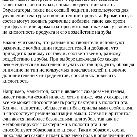
защитный слой на зубах‚ снижая воздействие кислот.
Эмульгаторы‚ такие как соевый лецитин‚ используются для
улучшения текстуры и консистенции продукта. Кроме того‚ в
состав могут входить различные добавки‚ такие как орехи‚
сухофрукты или ароматизаторы‚ которые также могут влиять
на кислотность продукта и его воздействие на зубы.
Важно учитывать‚ что разные производители используют
различные комбинации подсластителей и добавок‚ что
приводит к разному составу и‚ соответственно‚ разному
воздействию на зубы. При выборе шоколада без сахара
рекомендуется внимательно изучать состав продукта‚ обращая
внимание на тип используемых подсластителей и наличие
дополнительных ингредиентов‚ способных повысить
кислотность.
Например‚ мальтитол‚ хотя и является сахарозаменителем‚
имеет гликемический индекс‚ хоть и ниже‚ чем у сахара‚ но
все же может способствовать росту бактерий в полости рта.
Ксилит‚ напротив‚ обладает антибактериальными свойствами
и способствует реминерализации эмали. Стевия и эритритол
считаются наиболее безопасными для зубов‚ так как не
метаболизируются бактериями в полости рта и не
способствуют образованию кислот. Таким образом‚ состав
шоколада без сахара играет ключевую роль в определении его