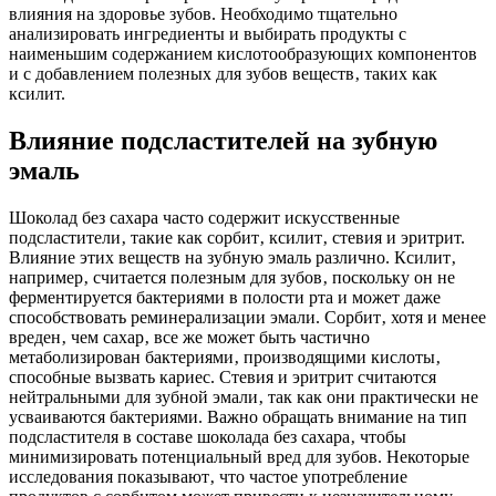
влияния на здоровье зубов. Необходимо тщательно
анализировать ингредиенты и выбирать продукты с
наименьшим содержанием кислотообразующих компонентов
и с добавлением полезных для зубов веществ‚ таких как
ксилит.
Влияние подсластителей на зубную
эмаль
Шоколад без сахара часто содержит искусственные
подсластители‚ такие как сорбит‚ ксилит‚ стевия и эритрит.
Влияние этих веществ на зубную эмаль различно. Ксилит‚
например‚ считается полезным для зубов‚ поскольку он не
ферментируется бактериями в полости рта и может даже
способствовать реминерализации эмали. Сорбит‚ хотя и менее
вреден‚ чем сахар‚ все же может быть частично
метаболизирован бактериями‚ производящими кислоты‚
способные вызвать кариес. Стевия и эритрит считаются
нейтральными для зубной эмали‚ так как они практически не
усваиваются бактериями. Важно обращать внимание на тип
подсластителя в составе шоколада без сахара‚ чтобы
минимизировать потенциальный вред для зубов. Некоторые
исследования показывают‚ что частое употребление