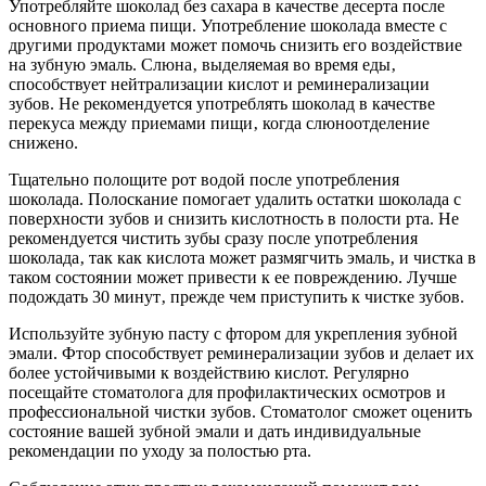
Употребляйте шоколад без сахара в качестве десерта после
основного приема пищи. Употребление шоколада вместе с
другими продуктами может помочь снизить его воздействие
на зубную эмаль. Слюна‚ выделяемая во время еды‚
способствует нейтрализации кислот и реминерализации
зубов. Не рекомендуется употреблять шоколад в качестве
перекуса между приемами пищи‚ когда слюноотделение
снижено.
Тщательно полощите рот водой после употребления
шоколада. Полоскание помогает удалить остатки шоколада с
поверхности зубов и снизить кислотность в полости рта. Не
рекомендуется чистить зубы сразу после употребления
шоколада‚ так как кислота может размягчить эмаль‚ и чистка в
таком состоянии может привести к ее повреждению. Лучше
подождать 30 минут‚ прежде чем приступить к чистке зубов.
Используйте зубную пасту с фтором для укрепления зубной
эмали. Фтор способствует реминерализации зубов и делает их
более устойчивыми к воздействию кислот. Регулярно
посещайте стоматолога для профилактических осмотров и
профессиональной чистки зубов. Стоматолог сможет оценить
состояние вашей зубной эмали и дать индивидуальные
рекомендации по уходу за полостью рта.