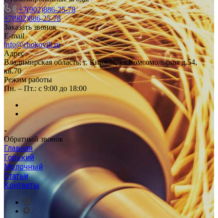
+7(902)886-25-78
+7(902)886-25-78
Заказать звонок
E-mail
info@chokovill.ru
Адрес
Владимирская область, г. Киржач, ул.Комсомольская д.54,
кв.70
Режим работы
Пн. – Пт.: с 9:00 до 18:00
Обратный звонок
Главная
Горький
Молочный
Статьи
Контакты