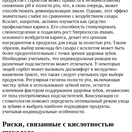
продуктов с сорбитом может привести к незначительному
снижению pH в полости рта‚ что‚ в свою очередь‚ может
способствовать деминерализации эмали. Однако‚ этот эффект
значительно слабее по сравнению с воздействием сахара.
Ксилит‚ напротив‚ активно изучается как средство
профилактики кариеса. Его способность стимулировать
слюноотделение и подавлять рост Streptococcus mutans‚
основного возбудителя кариеса‚ делает его ценным
ингредиентом в продуктах для ухода за полостью рта. Таким
образом‚ выбор шоколада без сахара с ксилитом может быть
более предпочтительным с точки зрения здоровья зубов.
Необходимо учитывать‚ что индивидуальная реакция на
различные подсластители может отличаться. У некоторых
людей сорбит может вызывать дискомфорт в желудочно-
кишечном тракте‚ что также следует учитывать при выборе
продуктов. Регулярная гигиена полости рта‚ включающая
чистку зубов и использование зубной нити‚ остается
ключевым фактором поддержания здоровья зубов‚ независимо
от типа употребляемых подсластителей. Консультация со
стоматологом поможет определить оптимальный режим ухода
за зубами и выбрать наиболее подходящие продукты‚
учитывая индивидуальные особенности.
Риски‚ связанные с кислотностью
шоколада