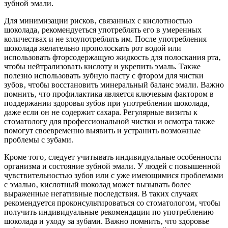
зубной эмали.
Для минимизации рисков‚ связанных с кислотностью
шоколада‚ рекомендуеться употреблять его в умеренных
количествах и не злоупотреблять им. После употребления
шоколада желательно прополоскать рот водой или
использовать фторсодержащую жидкость для полоскания рта‚
чтобы нейтрализовать кислоту и укрепить эмаль. Также
полезно использовать зубную пасту с фтором для чистки
зубов‚ чтобы восстановить минеральный баланс эмали. Важно
помнить‚ что профилактика является ключевым фактором в
поддержании здоровья зубов при употреблении шоколада‚
даже если он не содержит сахара. Регулярные визиты к
стоматологу для профессиональной чистки и осмотра также
помогут своевременно выявить и устранить возможные
проблемы с зубами.
Кроме того‚ следует учитывать индивидуальные особенности
организма и состояние зубной эмали. У людей с повышенной
чувствительностью зубов или с уже имеющимися проблемами
с эмалью‚ кислотный шоколад может вызывать более
выраженные негативные последствия. В таких случаях
рекомендуется проконсультироваться со стоматологом‚ чтобы
получить индивидуальные рекомендации по употреблению
шоколада и уходу за зубами. Важно помнить‚ что здоровье