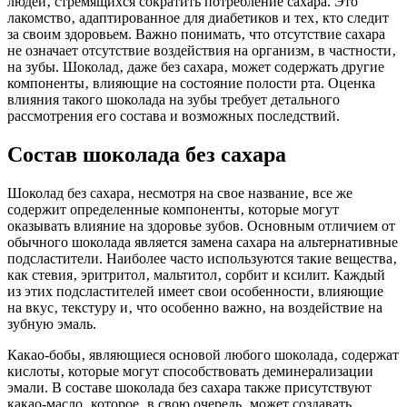
людей‚ стремящихся сократить потребление сахара. Это
лакомство‚ адаптированное для диабетиков и тех‚ кто следит
за своим здоровьем. Важно понимать‚ что отсутствие сахара
не означает отсутствие воздействия на организм‚ в частности‚
на зубы. Шоколад‚ даже без сахара‚ может содержать другие
компоненты‚ влияющие на состояние полости рта. Оценка
влияния такого шоколада на зубы требует детального
рассмотрения его состава и возможных последствий.
Состав шоколада без сахара
Шоколад без сахара‚ несмотря на свое название‚ все же
содержит определенные компоненты‚ которые могут
оказывать влияние на здоровье зубов. Основным отличием от
обычного шоколада является замена сахара на альтернативные
подсластители. Наиболее часто используются такие вещества‚
как стевия‚ эритритол‚ мальтитол‚ сорбит и ксилит. Каждый
из этих подсластителей имеет свои особенности‚ влияющие
на вкус‚ текстуру и‚ что особенно важно‚ на воздействие на
зубную эмаль.
Какао-бобы‚ являющиеся основой любого шоколада‚ содержат
кислоты‚ которые могут способствовать деминерализации
эмали. В составе шоколада без сахара также присутствуют
какао-масло‚ которое‚ в свою очередь‚ может создавать