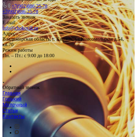
+7(902)886-25-78
+7(902)886-25-78
Заказать звонок
E-mail
info@chokovill.ru
Адрес
Владимирская область, г. Киржач, ул.Комсомольская д.54,
кв.70
Режим работы
Пн. – Пт.: с 9:00 до 18:00
Обратный звонок
Главная
Горький
Молочный
Статьи
Контакты