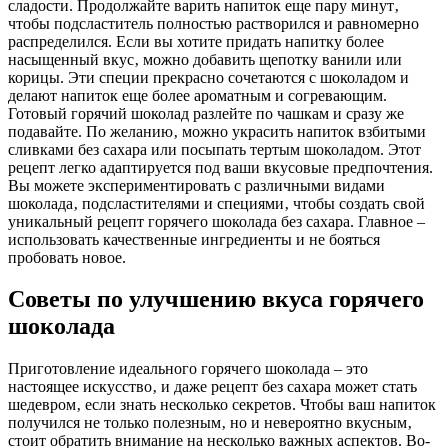
сладости. Продолжайте варить напиток еще пару минут‚
чтобы подсластитель полностью растворился и равномерно
распределился. Если вы хотите придать напитку более
насыщенный вкус‚ можно добавить щепотку ванили или
корицы. Эти специи прекрасно сочетаются с шоколадом и
делают напиток еще более ароматным и согревающим.
Готовый горячий шоколад разлейте по чашкам и сразу же
подавайте. По желанию‚ можно украсить напиток взбитыми
сливками без сахара или посыпать тертым шоколадом. Этот
рецепт легко адаптируется под ваши вкусовые предпочтения.
Вы можете экспериментировать с различными видами
шоколада‚ подсластителями и специями‚ чтобы создать свой
уникальный рецепт горячего шоколада без сахара. Главное –
использовать качественные ингредиенты и не бояться
пробовать новое.
Советы по улучшению вкуса горячего
шоколада
Приготовление идеального горячего шоколада – это
настоящее искусство‚ и даже рецепт без сахара может стать
шедевром‚ если знать несколько секретов. Чтобы ваш напиток
получился не только полезным‚ но и невероятно вкусным‚
стоит обратить внимание на несколько важных аспектов. Во-