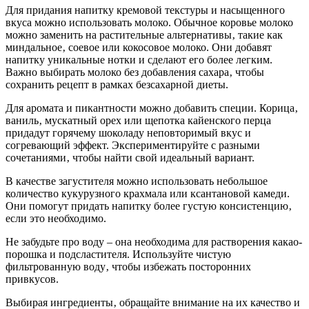
Для придания напитку кремовой текстуры и насыщенного
вкуса можно использовать молоко. Обычное коровье молоко
можно заменить на растительные альтернативы‚ такие как
миндальное‚ соевое или кокосовое молоко. Они добавят
напитку уникальные нотки и сделают его более легким.
Важно выбирать молоко без добавления сахара‚ чтобы
сохранить рецепт в рамках безсахарной диеты.
Для аромата и пикантности можно добавить специи. Корица‚
ваниль‚ мускатный орех или щепотка кайенского перца
придадут горячему шоколаду неповторимый вкус и
согревающий эффект. Экспериментируйте с разными
сочетаниями‚ чтобы найти свой идеальный вариант.
В качестве загустителя можно использовать небольшое
количество кукурузного крахмала или ксантановой камеди.
Они помогут придать напитку более густую консистенцию‚
если это необходимо.
Не забудьте про воду – она необходима для растворения какао-
порошка и подсластителя. Используйте чистую
фильтрованную воду‚ чтобы избежать посторонних
привкусов.
Выбирая ингредиенты‚ обращайте внимание на их качество и