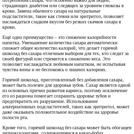
потребления сахара‚ что особенно важно для людей‚
страдающих диабетом или следящих за уровнем глюкозы в
крови. Замена обычного сахара на натуральные
подсластители‚ такие как стевия или эритритол‚ позволяет
наслаждаться сладким вкусом без резких скачков сахара в
крови.
Ещё одно преимущество – это снижение калорийности
напитка. Уменьшение количества сахара автоматически
снижает общее количество калорий‚ что делает горячий
шоколад без сахара отличным выбором для тех‚ кто следит за
своей фигурой или стремится к снижению веса. Это
позволяет наслаждаться любимым напитком‚ не испытывая
чувства вины и не беспокоясь о лишних калориях.
Горячий шоколад‚ приготовленный без добавления сахара‚
может быть полезен для здоровья зубов. Сахар является одной
из основных причин развития кариеса‚ поэтому исключение
его из рациона помогает сохранить здоровье зубов и
предотвратить их разрушение. Использование
альтернативных подсластителей‚ таких как эритритол‚ может
даже оказывать положительное воздействие на здоровье
полости рта.
Кроме того‚ горячий шоколад без сахара может быть обогащен
антиоксидантами‚ содержащимися в какао-бобах.