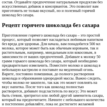
состав. Отдавайте предпочтение натуральным продуктам без
искусственных добавок и консервантов. Это позволит вам
приготовить не только вкусный‚ но и полезный горячий
шоколад без сахара.
Рецепт горячего шоколада без сахара
Приготовление горячего шоколада без сахара – это простой
процесс‚ который позволяет насладиться любимым напитком
без вреда для здоровья. Для начала‚ вам понадобится 500 мл
молока‚ которое может быть как обычным коровьим‚ так и
растительным‚ например‚ миндальным или кокосовым‚ в
зависимости от ваших предпочтений. Добавьте к молоку 50
грамм горького шоколада без сахара‚ который необходимо
предварительно измельчить. Поместите молоко и шоколад в
небольшую кастрюлю и поставьте на медленный огонь.
Варите‚ постоянно помешивая‚ до полного растворения
шоколада и образования однородной массы. Важно следить‚
чтобы молоко не закипело‚ так как это может повлиять на
вкус напитка. После того как шоколад полностью
растворится‚ добавьте подсластитель по вкусу; Это может
быть стевия‚ эритритол или любой другой заменитель сахара‚
который вы предпочитаете. Начните с небольшого количества
и постепенно добавляйте‚ пока не достигнете желаемой