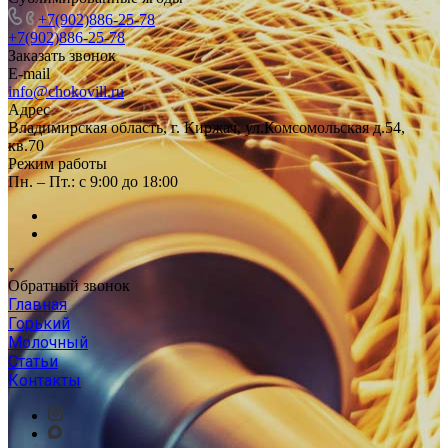
+7(902)886-25-78
+7(902)886-25-78
Заказать звонок
E-mail
info@chokovill.ru
Адрес
Владимирская область, г. Киржач, ул.Комсомольская д.54,
кв.70
Режим работы
Пн. – Пт.: с 9:00 до 18:00
Обратный звонок
Главная
Горький
Молочный
Статьи
Контакты