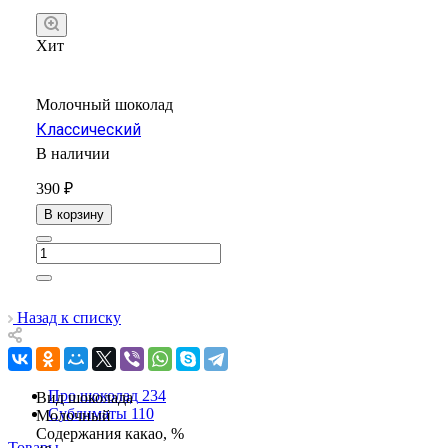
Хит
Молочный шоколад
Классический
В наличии
390 ₽
В корзину
Назад к списку
Про шоколад
234
Вид шоколада
Сублиматы
110
Молочный
Содержания какао, %
Товары