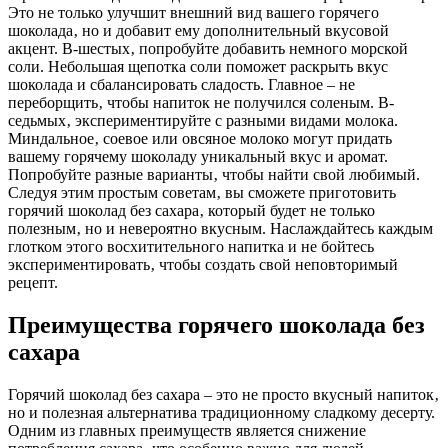
Это не только улучшит внешний вид вашего горячего
шоколада‚ но и добавит ему дополнительный вкусовой
акцент. В-шестых‚ попробуйте добавить немного морской
соли. Небольшая щепотка соли поможет раскрыть вкус
шоколада и сбалансировать сладость. Главное – не
переборщить‚ чтобы напиток не получился соленым. В-
седьмых‚ экспериментируйте с разными видами молока.
Миндальное‚ соевое или овсяное молоко могут придать
вашему горячему шоколаду уникальный вкус и аромат.
Попробуйте разные варианты‚ чтобы найти свой любимый.
Следуя этим простым советам‚ вы сможете приготовить
горячий шоколад без сахара‚ который будет не только
полезным‚ но и невероятно вкусным. Наслаждайтесь каждым
глотком этого восхитительного напитка и не бойтесь
экспериментировать‚ чтобы создать свой неповторимый
рецепт.
Преимущества горячего шоколада без
сахара
Горячий шоколад без сахара – это не просто вкусный напиток‚
но и полезная альтернатива традиционному сладкому десерту.
Одним из главных преимуществ является снижение