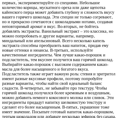
первых‚ экспериментируйте со специями. Небольшое
количество корицы‚ мускатного ореха или даже щепотка
кайенского перца может добавить глубину и сложность вкусу
вашего горячего шоколада. Эти специи не только согревают‚
но и прекрасно сочетаются с шоколадными нотами‚ создавая
неповторимый аромат и вкус. Во-вторых‚ не бойтесь
добавлять экстракты. Ванильный экстракт – это классика‚ но
можно попробовать и другие варианты‚ например‚
миндальный или апельсиновый. Всего несколько капель
экстракта способны преобразить ваш напиток‚ придав ему
новые оттенки и нюансы. В-третьих‚ используйте
качественные ингредиенты. Чем лучше какао-порошок и
подсластитель‚ тем вкуснее получится ваш горячий шоколад.
Выбирайте какао-порошок с высоким содержанием какао-
масла для более насыщенного и богатого вкуса.
Подсластитель также играет важную роль: стевия и эритритол
имеют разные вкусовые профили‚ поэтому попробуйте
разные варианты‚ чтобы найти свой идеальный баланс
сладости. В-четвертых‚ не забывайте про текстуру. Чтобы
горячий шоколад получился более кремовым и воздушным‚
можно добавить немного кокосового молока или сливок. Эти
ингредиенты придадут напитку шелковистую текстуру и
сделают его более насыщенным. В-пятых‚ украшение тоже
имеет значение. Посыпьте готовый напиток какао-порошком‚
тертым шоколадом или добавьте несколько зефирок без сахара.