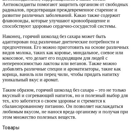
Антиоксиданты помогают защитить организм от свободных
радикалов‚ предотвращая преждевременное старение и
развитие различных заболеваний. Какао также содержит
флавоноиды‚ которые улучшают кровообращение и
способствуют здоровью сердечно-сосудистой системы.
Наконец‚ горячий шоколад без сахара может быть
адаптирован под различные диетические потребности и
предпочтения. Его можно приготовить на основе различных
видов молока‚ таких как коровье‚ миндальное‚ соевое или
кокосовое‚ что делает его подходящим для людей с
непереносимостью лактозы или веганов. Также можно
добавлять различные специи и ароматизаторы‚ такие как
корица‚ ваниль или перец чили‚ чтобы придать напитку
уникальный вкус и аромат.
Таким образом‚ горячий шоколад без сахара – это не только
вкусный и согревающий напиток‚ но и полезный выбор для
тех‚ кто заботится о своем здоровье и стремится к
сбалансированному питанию. Он позволяет наслаждаться
любимым вкусом‚ не нанося вреда организму и получая при
этом множество полезных веществ.
Товары