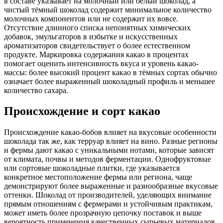
в составе указывает на молочный или белый шоколад, а
чистый тёмный шоколад содержит минимальное количество
молочных компонентов или не содержит их вовсе.
Отсутствие длинного списка непонятных химических
добавок, эмульгаторов в избытке и искусственных
ароматизаторов свидетельствует о более естественном
продукте. Маркировка содержания какао в процентах
помогает оценить интенсивность вкуса и уровень какао-
массы: более высокий процент какао в тёмных сортах обычно
означает более выраженный шоколадный профиль и меньшее
количество сахара.
Происхождение и сорт какао
Происхождение какао-бобов влияет на вкусовые особенности
шоколада так же, как терруар влияет на вино. Разные регионы
и фермы дают какао с уникальными нотами, которые зависят
от климата, почвы и методов ферментации. Однофруктовые
или сортовые шоколадные плитки, где указывается
конкретное местоположение фермы или региона, чаще
демонстрируют более выраженные и разнообразные вкусовые
оттенки. Шоколад от производителей, уделяющих внимание
прямым отношениям с фермерами и устойчивым практикам,
может иметь более прозрачную цепочку поставок и выше
вероятность применения качественных сырьевых материалов.