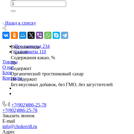
Назад к списку
Про шоколад
234
Вид шоколада
Сублиматы
110
Горький
Содержания какао, %
Товары
70
О нас
Содержит
Блог
Органический тростниковый сахар
Контакты
Не содержит
Без вкусовых добавок, без ГМО, без загустителей
+7(902)886-25-78
+7(902)886-25-78
Заказать звонок
E-mail
info@chokovill.ru
Адрес