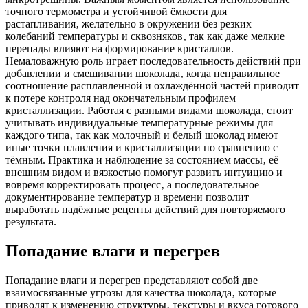
точного термометра и устойчивой ёмкости для
растапливания‚ желательно в окружении без резких
колебаний температуры и сквозняков‚ так как даже мелкие
перепады влияют на формирование кристаллов.
Немаловажную роль играет последовательность действий при
добавлении и смешивании шоколада‚ когда неправильное
соотношение расплавленной и охлаждённой частей приводит
к потере контроля над окончательным профилем
кристаллизации. Работая с разными видами шоколада‚ стоит
учитывать индивидуальные температурные режимы для
каждого типа‚ так как молочный и белый шоколад имеют
иные точки плавления и кристаллизации по сравнению с
тёмным. Практика и наблюдение за состоянием массы‚ её
внешним видом и вязкостью помогут развить интуицию и
вовремя корректировать процесс‚ а последовательное
документирование температур и времени позволит
выработать надёжные рецепты действий для повторяемого
результата.
Попадание влаги и перегрев
Попадание влаги и перегрев представляют собой две
взаимосвязанные угрозы для качества шоколада‚ которые
приводят к изменению структуры‚ текстуры и вкуса готового