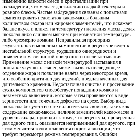
изменению вязкости смеси и кристаллизации при
охлаждении‚ что мешает достижению гладкой текстуры и
ровного блеска. Частые заблуждения связаны с попытками
компенсировать недостаток какао-массы большим
количеством сахара или жировых заменителей‚ что искажает
баланс вкуса и влияет на температуру плавления массы‚ делая
шоколад либо слишком мягким при комнатной температуре‚
либо чрезмерно ломким. Неправильная пропорция
эмульгаторов и молочных компонентов в рецептуре ведёт к
нестабильной структуре‚ ухудшению однородности и
появлению маслянистой поверхности после застывания.
Применение масел с низкой температурой застывания в
попытке улучшить глянец может вызвать последующее
отделение жира и появление налёта через некоторое время‚
что особенно критично для изделий‚ предназначенных для
длительного хранения. Недостаточная очистка и просеивание
сухих компонентов способствует попаданию комков и
незаметных включений‚ которые затем проявляются в виде
зернистости или точечных дефектов на срезе. Выбор вида
шоколада без учёта его технологических свойств‚ таких как
содержание какао-массы‚ наличие заменителей какао-масла и
уровень сахара‚ приводит к тому‚ что рецептура‚ проверенная
для одного типа‚ оказывается неприменимой для другого‚ при
этом меняются точки плавления и кристаллизации‚ что
требует пересмотра режима темперирования. Ошибки