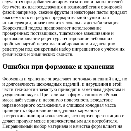
случаются при добавлении ароматизаторов и наполнителей
без учёта их влагосодержания и взаимодействия с жировой
фазой; например‚ свежие фрукты и некоторые пасты придают
влагоёмкость и требуют предварительной сушки или
инкапсуляции‚ иначе появится локальная дестабилизация.
Корректный подход предполагает использование
проверенных поставщиков‚ тщательное взвешивание и
протоколирование рецептур‚ тестирование небольших
пробных партий перед масштабированием и адаптацию
рецептуры под конкретный набор ингредиентов с учётом их
физических и химических свойств.
Ошибки при формовке и хранении
Формовка и хранение определяют не только внешний вид‚ но
и долговечность шоколадных изделий‚ и нарушения в этой
части технологии зачастую приводят к заметным дефектам и
ухудшению вкуса. При заливке в формы слишком тёплая
масса даёт усадку и неровную поверхность вследствие
неравномерного охлаждения‚ а слишком холодная масса
приводит к образованию воздушных карманов и
растрескиванию при извлечении‚ что портит презентацию и
делает продукт менее привлекательным для потребителя.
Неправильный выбор материала и качества форм влияет на