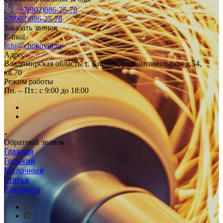
+7(902)886-25-78
+7(902)886-25-78
Заказать звонок
E-mail
info@chokovill.ru
Адрес
Владимирская область, г. Киржач, ул.Комсомольская д.54,
кв.70
Режим работы
Пн. – Пт.: с 9:00 до 18:00
Обратный звонок
Главная
Горький
Молочный
Статьи
Контакты