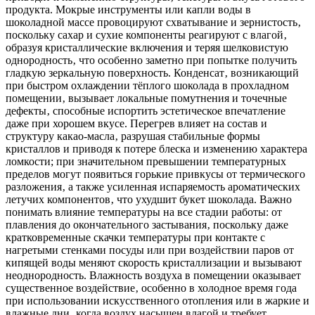
продукта. Мокрые инструменты или капли воды в
шоколадной массе провоцируют схватывание и зернистость‚
поскольку сахар и сухие компоненты реагируют с влагой‚
образуя кристаллические включения и теряя шелковистую
однородность‚ что особенно заметно при попытке получить
гладкую зеркальную поверхность. Конденсат‚ возникающий
при быстром охлаждении тёплого шоколада в прохладном
помещении‚ вызывает локальные помутнения и точечные
дефекты‚ способные испортить эстетическое впечатление
даже при хорошем вкусе. Перегрев влияет на состав и
структуру какао-масла‚ разрушая стабильные формы
кристаллов и приводя к потере блеска и изменению характера
ломкости; при значительном превышении температурных
пределов могут появиться горькие привкусы от термического
разложения‚ а также усиленная испаряемость ароматических
летучих компонентов‚ что ухудшит букет шоколада. Важно
понимать влияние температуры на все стадии работы: от
плавления до окончательного застывания‚ поскольку даже
кратковременные скачки температуры при контакте с
нагретыми стенками посуды или при воздействии паров от
кипящей воды меняют скорость кристаллизации и вызывают
неоднородность. Влажность воздуха в помещении оказывает
существенное воздействие‚ особенно в холодное время года
при использовании искусственного отопления или в жаркие и
влажные дни‚ когда воздух насыщен влагой и требует