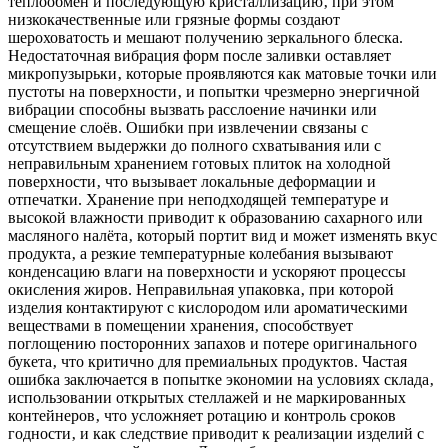
теплообмен и последующую кристаллизацию‚ при этом
низкокачественные или грязные формы создают
шероховатость и мешают получению зеркального блеска.
Недостаточная вибрация форм после заливки оставляет
микропузырьки‚ которые проявляются как матовые точки или
пустоты на поверхности‚ и попытки чрезмерно энергичной
вибрации способны вызвать расслоение начинки или
смещение слоёв. Ошибки при извлечении связаны с
отсутствием выдержки до полного схватывания или с
неправильным хранением готовых плиток на холодной
поверхности‚ что вызывает локальные деформации и
отпечатки. Хранение при неподходящей температуре и
высокой влажности приводит к образованию сахарного или
масляного налёта‚ который портит вид и может изменять вкус
продукта‚ а резкие температурные колебания вызывают
конденсацию влаги на поверхности и ускоряют процессы
окисления жиров. Неправильная упаковка‚ при которой
изделия контактируют с кислородом или ароматическими
веществами в помещении хранения‚ способствует
поглощению посторонних запахов и потере оригинального
букета‚ что критично для премиальных продуктов. Частая
ошибка заключается в попытке экономии на условиях склада‚
использовании открытых стеллажей и не маркированных
контейнеров‚ что усложняет ротацию и контроль сроков
годности‚ и как следствие приводит к реализации изделий с