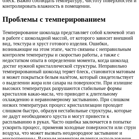
блеск. Важно соблюдать температуру‚ чистоту поверхностей и
контролировать влажность в помещении.
Проблемы с темперированием
Темперирование шоколада представляет собой ключевой этап
в работе с шоколадной массой‚ от которого зависит внешний
вид‚ текстура и хруст готового изделия. Ошибки‚
возникающие на этом этапе‚ часто связаны с неправильным
контролем температуры и скоростью работы‚ а также с
недостатком опыта в определении момента‚ когда шоколад
достиг нужной кристаллической структуры. Неправильно
темперированный шоколад теряет блеск‚ становится матовым
и может покрыться белым налётом‚ который свидетельствует
о выделении жира или сахара на поверхности. При излишне
высоких температурах разрушаются стабильные формы
кристаллов какао-масла‚ что приводит к длительному
охлаждению и неравномерному застыванию. При слишком
низких температурах процесс кристаллизации проходит
слишком быстро‚ образуя нестабильные структуры‚ которые
не дадут необходимого хруста и могут привести к
расплыванию в руках. Часто ошибка заключается в попытке
ускорить процесс‚ применяя холодные поверхности или струи
воздуха‚ что может вызвать неоднородное застывание и
микротрещины. Важным моментом является использование